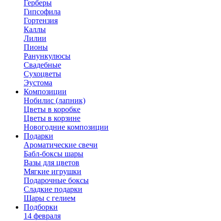
Герберы
Гипсофила
Гортензия
Каллы
Лилии
Пионы
Ранункулюсы
Свадебные
Сухоцветы
Эустома
Композиции
Нобилис (лапник)
Цветы в коробке
Цветы в корзине
Новогодние композиции
Подарки
Ароматические свечи
Бабл-боксы шары
Вазы для цветов
Мягкие игрушки
Подарочные боксы
Сладкие подарки
Шары с гелием
Подборки
14 февраля