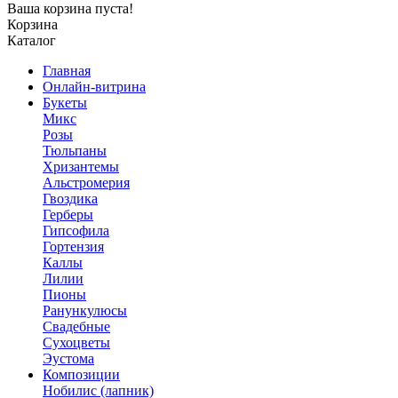
Ваша корзина пуста!
Корзина
Каталог
Главная
Онлайн-витрина
Букеты
Микс
Розы
Тюльпаны
Хризантемы
Альстромерия
Гвоздика
Герберы
Гипсофила
Гортензия
Каллы
Лилии
Пионы
Ранункулюсы
Свадебные
Сухоцветы
Эустома
Композиции
Нобилис (лапник)