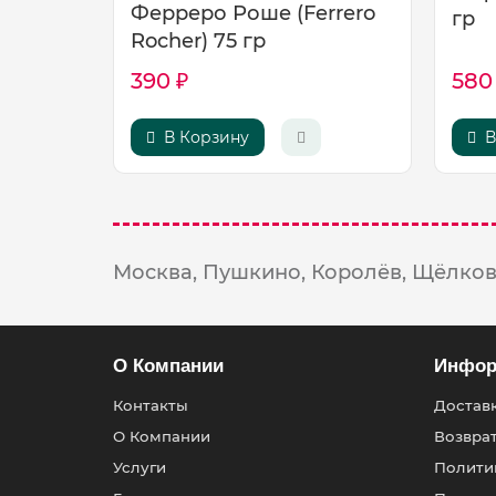
Ферреро Роше (Ferrero
гр
Rocher) 75 гр
390 ₽
580
В Корзину
В
Москва,
Пушкино,
Королёв,
Щёлков
О Компании
Инфор
Контакты
Доставк
О Компании
Возвра
Услуги
Полити