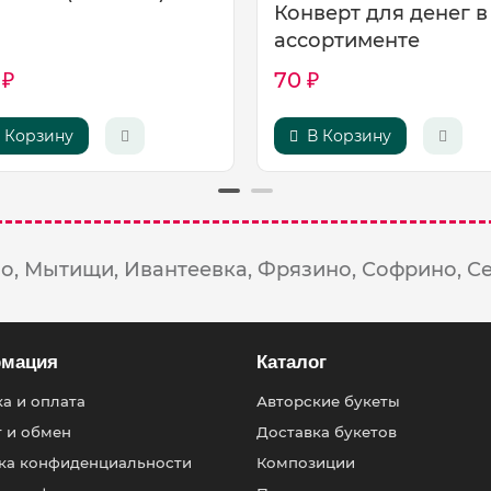
Конверт для денег в
ассортименте
 ₽
70 ₽
 Корзину
В Корзину
о,
Мытищи,
Ивантеевка,
Фрязино,
Софрино,
С
мация
Каталог
а и оплата
Авторские букеты
т и обмен
Доставка букетов
ка конфиденциальности
Композиции