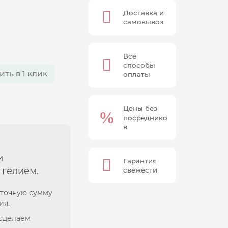
Доставка и
самовывоз
Все
способы
ить в 1 клик
оплаты
Цены без
посреднико
в
и
Гарантия
 гелием.
свежести
 точную сумму
ия.
 сделаем