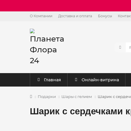
О Компании
Доставка и оплата
Бонусы
Контак
Главная
Онлайн-витрина
Подарки
Шары с гелием
Шарик с сердеч
Шарик с сердечками к