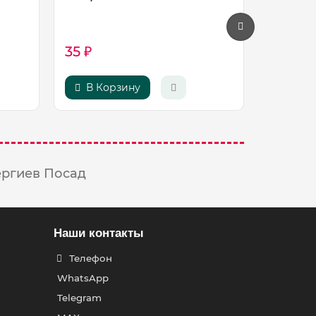
Шарик
красны
35 ₽
1100 ₽
В Корзину
В Ко
ергиев Посад
Наши контакты
Телефон
WhatsApp
Telegram